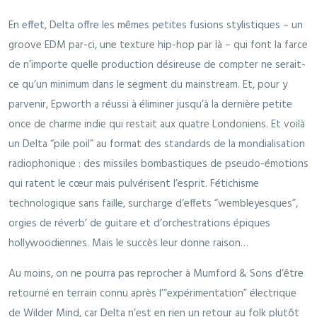
En effet, Delta offre les mêmes petites fusions stylistiques – un
groove EDM par-ci, une texture hip-hop par là – qui font la farce
de n’importe quelle production désireuse de compter ne serait-
ce qu’un minimum dans le segment du mainstream. Et, pour y
parvenir, Epworth a réussi à éliminer jusqu’à la dernière petite
once de charme indie qui restait aux quatre Londoniens. Et voilà
un Delta “pile poil” au format des standards de la mondialisation
radiophonique : des missiles bombastiques de pseudo-émotions
qui ratent le cœur mais pulvérisent l’esprit. Fétichisme
technologique sans faille, surcharge d’effets “wembleyesques”,
orgies de réverb’ de guitare et d’orchestrations épiques
hollywoodiennes. Mais le succès leur donne raison…
Au moins, on ne pourra pas reprocher à Mumford & Sons d’être
retourné en terrain connu après l’“expérimentation” électrique
de Wilder Mind, car Delta n’est en rien un retour au folk plutôt