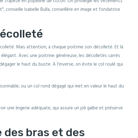
rme trapèze en popeline de coton. On privilégie les vêtements
", conseille Isabelle Bulla, conseillère en image et fondatrice
décolleté
colleté. Mais attention, à chaque poitrine son décolleté. Et là
e élégant. Avec une poitrine généreuse, les décolletés carrés
égager le haut du buste. A l’inverse, on évite le col roulé qui
raisonnable, ou un col rond dégagé qui met en valeur le haut du
 avoir une lingerie adéquate, qui assure un joli galbe et préserve
 des bras et des