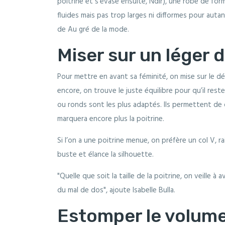
poitrine et s’évase ensuite, Ndlr), une robe de fo
fluides mais pas trop larges ni difformes pour autant
de Au gré de la mode.
Miser sur un léger 
Pour mettre en avant sa féminité, on mise sur le dé
encore, on trouve le juste équilibre pour qu’il rest
ou ronds sont les plus adaptés. Ils permettent de d
marquera encore plus la poitrine.
Si l’on a une poitrine menue, on préfère un col V, 
buste et élance la silhouette.
"Quelle que soit la taille de la poitrine, on veille à
du mal de dos", ajoute Isabelle Bulla.
Estomper le volume