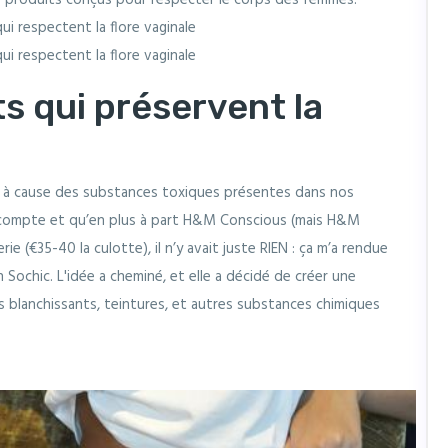
 produits conçus pour respecter le corps des femmes.
 qui préservent la
s à cause des substances toxiques présentes dans nos
e compte et qu’en plus à part H&M Conscious (mais H&M
rie (€35-40 la culotte), il n’y avait juste RIEN : ça m’a rendue
 Sochic. L'idée a cheminé, et elle a décidé de créer une
blanchissants, teintures, et autres substances chimiques