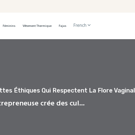
French
Féminins
Vêtement Thermique
Fajas
tes Éthiques Qui Respectent La Flore Vagina
repreneuse crée des cul...