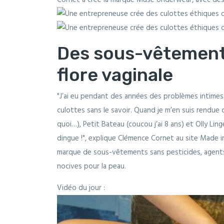
Cornet a créé la marque Muse Underwear, avec des
Des sous-vêtements
flore vaginale
"J’ai eu pendant des années des problèmes intime
culottes sans le savoir. Quand je m’en suis rendu
quoi…), Petit Bateau (coucou j’ai 8 ans) et Olly Linge
dingue !", explique Clémence Cornet au site Made in
marque de sous-vêtements sans pesticides, agents 
nocives pour la peau.
Vidéo du jour :