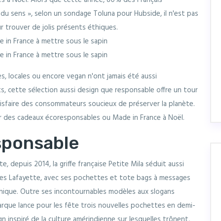
és à Noël. Alors que cette année, 80% des Français
 du sens », selon un sondage Toluna pour Hubside, il n'est pas
r trouver de jolis présents éthiques.
, locales ou encore vegan n'ont jamais été aussi
, cette sélection aussi design que responsable offre un tour
atisfaire des consommateurs soucieux de préserver la planète.
ur des cadeaux écoresponsables ou Made in France à Noël.
sponsable
, depuis 2014, la griffe française Petite Mila séduit aussi
ries Lafayette, avec ses pochettes et tote bags à messages
ique. Outre ses incontournables modèles aux slogans
marque lance pour les fête trois nouvelles pochettes en demi-
ign inspiré de la culture amérindienne sur lesquelles trônent,