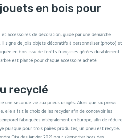
jouets en bois pour
ts et accessoires de décoration, guidé par une démarche
Il signe de jolis objets décoratifs à personnaliser (photo) et
riquée en bois issu de forêts françaises gérées durablement.
 arbre est planté pour chaque accessoire acheté.
.
u recyclé
nne une seconde vie aux pneus usagés. Alors que six pneus
 elle a fait le choix de les recycler afin de concevoir les
temporel fabriquées intégralement en Europe, afin de réduire
ye puisque pour trois paires produites, un pneu est recyclé.
endra Ota des janvier 2021 pour s’exporter hors des