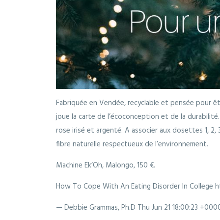
Fabriquée en Vendée, recyclable et pensée pour êt
joue la carte de l’écoconception et de la durabilité.
rose irisé et argenté. A associer aux dosettes 1, 2,
fibre naturelle respectueux de l’environnement.
Machine Ek’Oh, Malongo, 150 €.
How To Cope With An Eating Disorder In College 
— Debbie Grammas, Ph.D
Thu Jun 21 18:00:23 +000