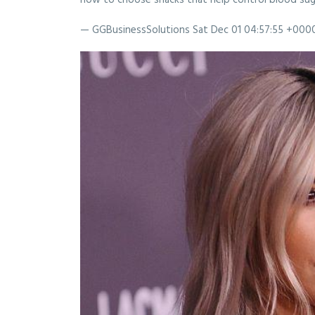
how to choose snacks that help control blood sug
— GGBusinessSolutions
Sat Dec 01 04:57:55 +000