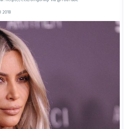
ar: https://t.co/0h1g0HIRjr via @YouTube
0 2018