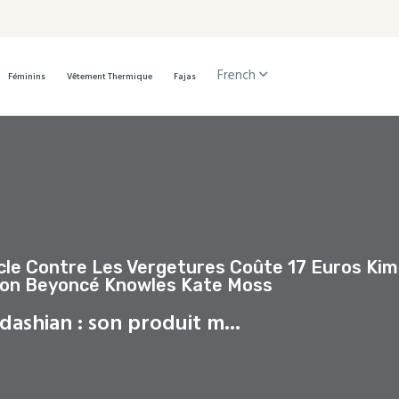
French
Féminins
Vêtement Thermique
Fajas
acle Contre Les Vergetures Coûte 17 Euros Kim
eton Beyoncé Knowles Kate Moss
dashian : son produit m...