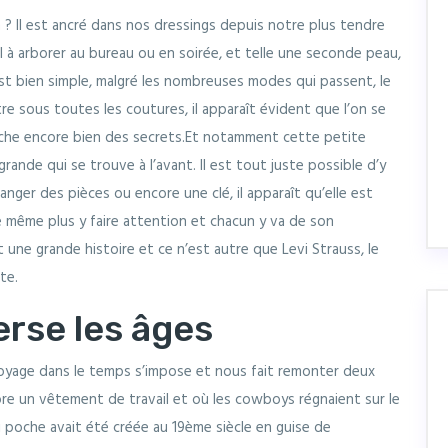
 ? Il est ancré dans nos dressings depuis notre plus tendre
l à arborer au bureau ou en soirée, et telle une seconde peau,
est bien simple, malgré les nombreuses modes qui passent, le
aître sous toutes les coutures, il apparaît évident que l’on se
ache encore bien des secrets.Et notamment cette petite
grande qui se trouve à l’avant. Il est tout juste possible d’y
 ranger des pièces ou encore une clé, il apparaît qu’elle est
e même plus y faire attention et chacun y va de son
t une grande histoire et ce n’est autre que Levi Strauss, le
ite.
erse les âges
 voyage dans le temps s’impose et nous fait remonter deux
core un vêtement de travail et où les cowboys régnaient sur le
i poche avait été créée au 19ème siècle en guise de