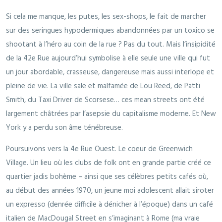
Si cela me manque, les putes, les sex-shops, le fait de marcher
sur des seringues hypodermiques abandonnées par un toxico se
shootant à l’héro au coin de la rue ? Pas du tout. Mais l’insipidité
de la 42e Rue aujourd’hui symbolise à elle seule une ville qui fut
un jour abordable, crasseuse, dangereuse mais aussi interlope et
pleine de vie. La ville sale et malfamée de Lou Reed, de Patti
Smith, du Taxi Driver de Scorsese… ces mean streets ont été
largement châtrées par l’asepsie du capitalisme moderne. Et New
York y a perdu son âme ténébreuse.
Poursuivons vers la 4e Rue Ouest. Le coeur de Greenwich
Village. Un lieu où les clubs de folk ont en grande partie créé ce
quartier jadis bohème – ainsi que ses célèbres petits cafés où,
au début des années 1970, un jeune moi adolescent allait siroter
un expresso (denrée difficile à dénicher à l’époque) dans un café
italien de MacDougal Street en s’imaginant à Rome (ma vraie