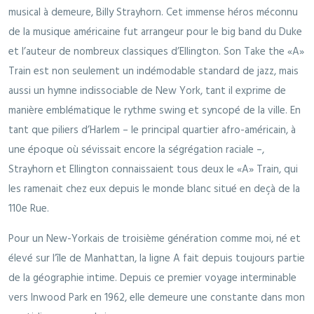
musical à demeure, Billy Strayhorn. Cet immense héros méconnu
de la musique américaine fut arrangeur pour le big band du Duke
et l’auteur de nombreux classiques d’Ellington. Son Take the «A»
Train est non seulement un indémodable standard de jazz, mais
aussi un hymne indissociable de New York, tant il exprime de
manière emblématique le rythme swing et syncopé de la ville. En
tant que piliers d’Harlem – le principal quartier afro-américain, à
une époque où sévissait encore la ségrégation raciale –,
Strayhorn et Ellington connaissaient tous deux le «A» Train, qui
les ramenait chez eux depuis le monde blanc situé en deçà de la
110e Rue.
Pour un New-Yorkais de troisième génération comme moi, né et
élevé sur l’île de Manhattan, la ligne A fait depuis toujours partie
de la géographie intime. Depuis ce premier voyage interminable
vers Inwood Park en 1962, elle demeure une constante dans mon