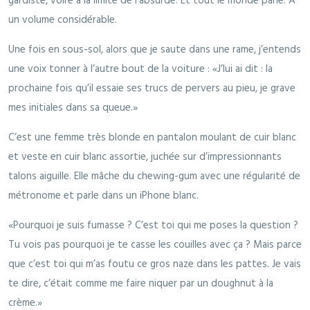
gardiste, voire à la limite de l’absurde. Et tout le monde parle. A
un volume considérable.
Une fois en sous-sol, alors que je saute dans une rame, j’entends
une voix tonner à l’autre bout de la voiture : «J’lui ai dit : la
prochaine fois qu’il essaie ses trucs de pervers au pieu, je grave
mes initiales dans sa queue.»
C’est une femme très blonde en pantalon moulant de cuir blanc
et veste en cuir blanc assortie, juchée sur d’impressionnants
talons aiguille. Elle mâche du chewing-gum avec une régularité de
métronome et parle dans un iPhone blanc.
«Pourquoi je suis fumasse ? C’est toi qui me poses la question ?
Tu vois pas pourquoi je te casse les couilles avec ça ? Mais parce
que c’est toi qui m’as foutu ce gros naze dans les pattes. Je vais
te dire, c’était comme me faire niquer par un doughnut à la
crème.»