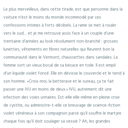
Le plus merveilleux, dans cette tirade, est que personne dans la
voiture n’est le moins du monde incommodé par ces
confessions intimes à forts décibels. La rame se met à rouler
vers le sud… et je me retrouve assis face à un couple d’une
trentaine d’années au look résolument non-branché : grosses
lunettes, vêtements en fibres naturelles qui fleurent bon la
communauté dans le Vermont, chaussettes dans sandales. La
femme sort un vieux bocal de sa besace en toile. Il est empli
d’un liquide violet foncé. Elle en dévisse le couvercle et le tend à
son homme. «Crois-moi, la betterave et le sureau, ça te fait
passer une IVU en moins de deux.» IVU, autrement dit une
infection des voies urinaires. Est-elle elle-même en pleine crise
de cystite, ou administre-t-elle ce breuvage de science-fiction
violet vénéneux à son compagnon parce qu’il souffre le martyre
chaque fois qu’il doit soulager sa vessie ? Ah, les grandes