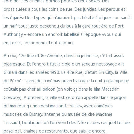
sordide. Des cinémas pornos pour les deux sexes. Des
prostituées à tous les coins de rue. Des junkies. Les perdus et
les égarés. Des types qui n’auraient pas hésité à piquer son sac à
un naïf tout juste descendu du bus à la gare routière de Port
Authority – encore un endroit labellisé à l’époque «vous qui
entrez ici, abandonnez tout espoir».
Ah oui, 42e Rue et 8e Avenue, dans ma jeunesse, c’était assez
picaresque. Et l’endroit fut la cible d’un sérieux nettoyage à la
Giuliani dans les années 1990. La 42e Rue, c’était Sin City, la Ville
du Péché – avec des cinémas ouverts toute la nuit où la pipe ne
coûtait pas cher au balcon (on voit ça dans le film Macadam
Cowboy). A présent, la ville est ce qu’on appelle dans le jargon
du marketing une «destination familiale», avec comédies
musicales de Disney, antenne du musée de cire Madame
Tussaud, boutiques où l’on vend des Nike et des casquettes de
base-ball, chaînes de restaurants, que sais-je encore.