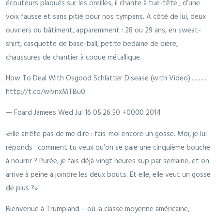
écouteurs plaqués sur les oreilles, il chante à tue-tête ; d’une
voix fausse et sans pitié pour nos tympans. A côté de lui, deux
ouvriers du bâtiment, apparemment : 28 ou 29 ans, en sweat-
shirt, casquette de base-ball, petite bedaine de bière,
chaussures de chantier à coque métallique.
How To Deal With Osgood Schlatter Disease (with Video)...........
http://t.co/wIvnxMTBu0
— Foard Jamees
Wed Jul 16 05:26:50 +0000 2014
«Elle arrête pas de me dire : fais-moi encore un gosse. Moi, je lui
réponds : comment tu veux qu’on se paie une cinquième bouche
à nourrir ? Purée, je fais déjà vingt heures sup par semaine, et on
arrive à peine à joindre les deux bouts. Et elle, elle veut un gosse
de plus ?»
Bienvenue à Trumpland – où la classe moyenne américaine,