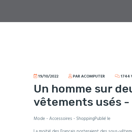
19/10/2022
PAR ACOMPUTER
1744 
Un homme sur deu
vêtements usés -
Mode - Accessoires - ShoppingPublié le
La moitié des Français porteraient des sous-vêtem