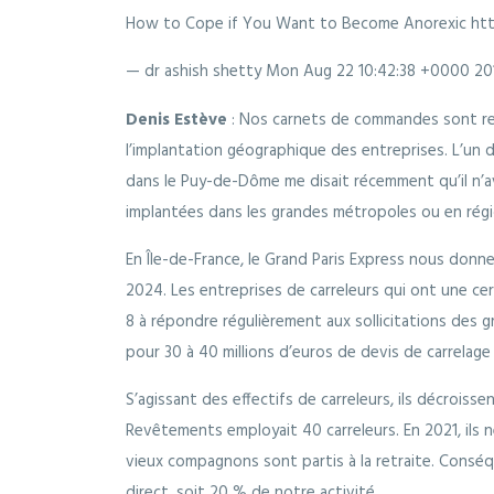
How to Cope if You Want to Become Anorexic htt
— dr ashish shetty
Mon Aug 22 10:42:38 +0000 20
Denis Estève
: Nos carnets de commandes sont rela
l’implantation géographique des entreprises. L’un 
dans le Puy-de-Dôme me disait récemment qu’il n’ava
implantées dans les grandes métropoles ou en région
En Île-de-France, le Grand Paris Express nous donne 
2024. Les entreprises de carreleurs qui ont une ce
8 à répondre régulièrement aux sollicitations des g
pour 30 à 40 millions d’euros de devis de carrelage 
S’agissant des effectifs de carreleurs, ils décroiss
Revêtements employait 40 carreleurs. En 2021, ils 
vieux compagnons sont partis à la retraite. Conséq
direct, soit 20 % de notre activité.