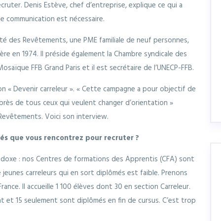
cruter. Denis Estève, chef d’entreprise, explique ce qui a
e communication est nécessaire.
iété des Revêtements, une PME familiale de neuf personnes,
ère en 1974. Il préside également la Chambre syndicale des
aïque FFB Grand Paris et il est secrétaire de l’UNECP-FFB.
 « Devenir carreleur ». « Cette campagne a pour objectif de
près de tous ceux qui veulent changer d’orientation »
 Revêtements. Voici son interview.
ltés que vous rencontrez pour recruter ?
doxe : nos Centres de formations des Apprentis (CFA) sont
de jeunes carreleurs qui en sort diplômés est faible. Prenons
ance. Il accueille 1 100 élèves dont 30 en section Carreleur.
nt et 15 seulement sont diplômés en fin de cursus. C’est trop