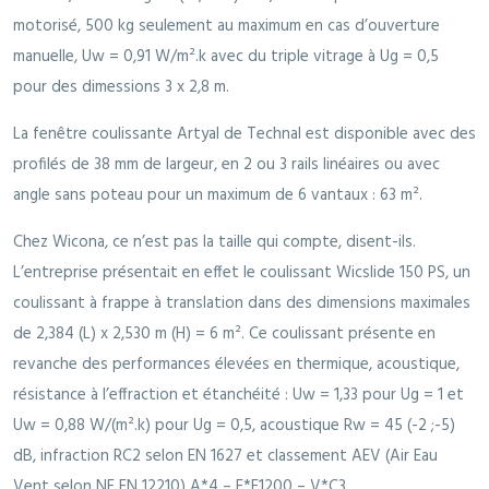
motorisé, 500 kg seulement au maximum en cas d’ouverture
manuelle, Uw = 0,91 W/m².k avec du triple vitrage à Ug = 0,5
pour des dimessions 3 x 2,8 m.
La fenêtre coulissante Artyal de Technal est disponible avec des
profilés de 38 mm de largeur, en 2 ou 3 rails linéaires ou avec
angle sans poteau pour un maximum de 6 vantaux : 63 m².
Chez Wicona, ce n’est pas la taille qui compte, disent-ils.
L’entreprise présentait en effet le coulissant Wicslide 150 PS, un
coulissant à frappe à translation dans des dimensions maximales
de 2,384 (L) x 2,530 m (H) = 6 m². Ce coulissant présente en
revanche des performances élevées en thermique, acoustique,
résistance à l’effraction et étanchéité : Uw = 1,33 pour Ug = 1 et
Uw = 0,88 W/(m².k) pour Ug = 0,5, acoustique Rw = 45 (-2 ;-5)
dB, infraction RC2 selon EN 1627 et classement AEV (Air Eau
Vent selon NF EN 12210) A*4 – E*E1200 – V*C3.