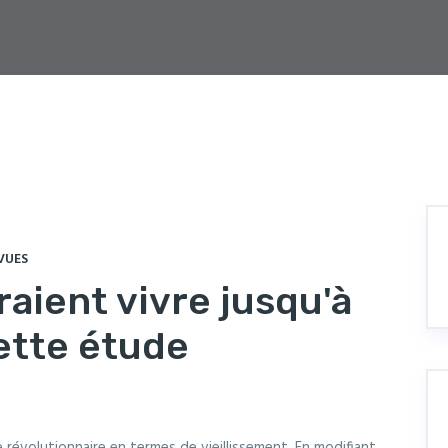
VUES
aient vivre jusqu'à
ette étude